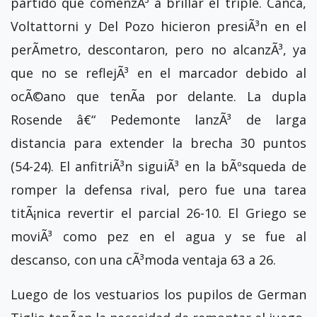
partido que comenzÃ³ a brillar el triple. Canca,
Voltattorni y Del Pozo hicieron presiÃ³n en el
perÃ­metro, descontaron, pero no alcanzÃ³, ya
que no se reflejÃ³ en el marcador debido al
ocÃ©ano que tenÃ­a por delante. La dupla
Rosende â€“ Pedemonte lanzÃ³ de larga
distancia para extender la brecha 30 puntos
(54-24). El anfitriÃ³n siguiÃ³ en la bÃºsqueda de
romper la defensa rival, pero fue una tarea
titÃ¡nica revertir el parcial 26-10. El Griego se
moviÃ³ como pez en el agua y se fue al
descanso, con una cÃ³moda ventaja 63 a 26.
Luego de los vestuarios los pupilos de German