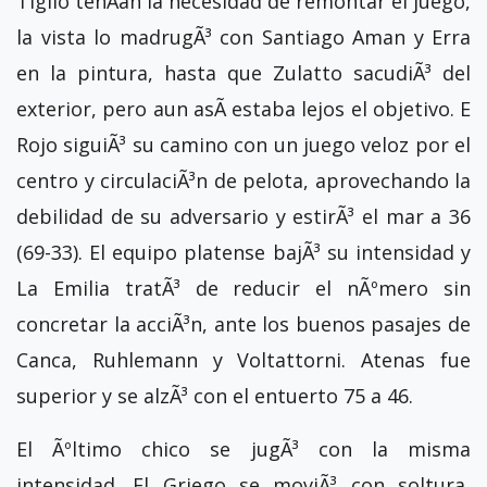
Tiglio tenÃ­an la necesidad de remontar el juego,
la vista lo madrugÃ³ con Santiago Aman y Erra
en la pintura, hasta que Zulatto sacudiÃ³ del
exterior, pero aun asÃ­ estaba lejos el objetivo. E
Rojo siguiÃ³ su camino con un juego veloz por el
centro y circulaciÃ³n de pelota, aprovechando la
debilidad de su adversario y estirÃ³ el mar a 36
(69-33). El equipo platense bajÃ³ su intensidad y
La Emilia tratÃ³ de reducir el nÃºmero sin
concretar la acciÃ³n, ante los buenos pasajes de
Canca, Ruhlemann y Voltattorni. Atenas fue
superior y se alzÃ³ con el entuerto 75 a 46.
El Ãºltimo chico se jugÃ³ con la misma
intensidad. El Griego se moviÃ³ con soltura,