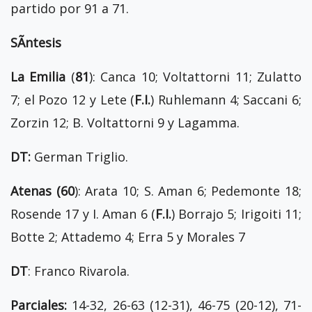
partido por 91 a 71.
SÃ­ntesis
La Emilia
(
81
): Canca 10; Voltattorni 11; Zulatto
7; el Pozo 12 y Lete (
F.I.
) Ruhlemann 4; Saccani 6;
Zorzin 12; B. Voltattorni 9 y Lagamma.
DT:
German Triglio.
Atenas (60
): Arata 10; S. Aman 6; Pedemonte 18;
Rosende 17 y I. Aman 6 (
F.I.
) Borrajo 5; Irigoiti 11;
Botte 2; Attademo 4; Erra 5 y Morales 7
DT
: Franco Rivarola.
Parciales:
14-32, 26-63 (12-31), 46-75 (20-12), 71-