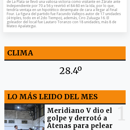
de La Plata se llevó una valiosa victoria como visitante en Zárate ante
Independiente por 70 a 56 y revirtió el 84-80 en la Ida, por lo que,
tendría ventaja en un hipotético desempate de cara a llegar al Final
Four. La figura del partido fue Facundo Vallejos autor de 17 unidades
(4 triples, todo en el 2do Tiempo), además, Ciro Zuluaga 16. El
goleador del local fue Lautaro Toranzo con 18 unidades, más 8 de
Mateo Apalategui.
CLIMA
28.4º
LO MÁS LEIDO DEL MES
1
Meridiano V dio el
golpe y derrotó a
Atenas para pelear