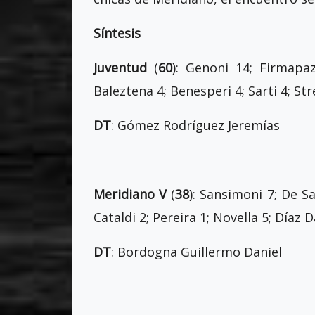
Síntesis
Juventud
(
60
): Genoni 14; Firmapa
Baleztena 4; Benesperi 4; Sarti 4; St
DT
: Gómez Rodríguez Jeremías
Meridiano V
(
38
): Sansimoni 7; De S
Cataldi 2; Pereira 1; Novella 5; Díaz 
DT
: Bordogna Guillermo Daniel