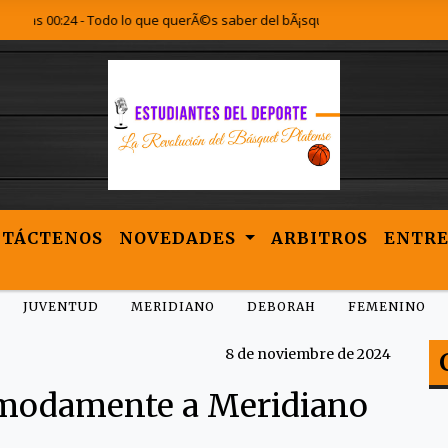
s 00:24 - Todo lo que querÃ©s saber del bÃ¡squet Platense lo encontrÃ¡s a
NTÁCTENOS
NOVEDADES
ARBITROS
ENTRE
JUVENTUD
MERIDIANO
DEBORAH
FEMENINO
8 de noviembre de 2024
ómodamente a Meridiano