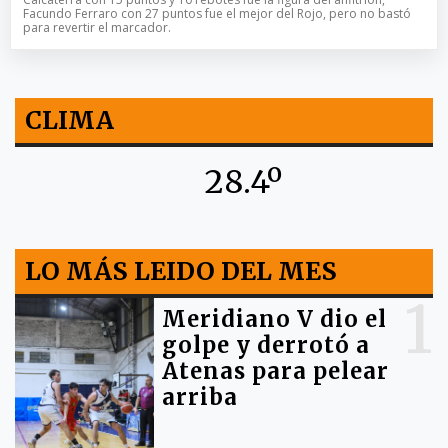
Facundo Ferraro con 27 puntos fue el mejor del Rojo, pero no bastó
para revertir el marcador.
CLIMA
28.4º
LO MÁS LEIDO DEL MES
1
Meridiano V dio el
golpe y derrotó a
Atenas para pelear
arriba