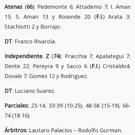
Atenas
(
66
): Pedemonte 6; Attademo 7; I. Aman
15; S. Aman 13 y Rosende 20 (
F.I.
) Arata 3;
Stachiotti 2 y Borrajo.
DT
: Franco Rivarola.
Independiente. Z
(
74
): Pracchia 7; Apalategui 7;
Dente 22; Pereyra 9 y Sacco 6 (
F.I.
) Cristaldo4;
Dovale 7; Gomes 12 y Rodriguez.
DT
: Luciano Suarez.
Parciales:
23-14, 33-39 (10-25), 48-58 (15-19), 66-
74 (18-16).
Árbitros:
Lautaro Palacios – Rodolfo Gurman.