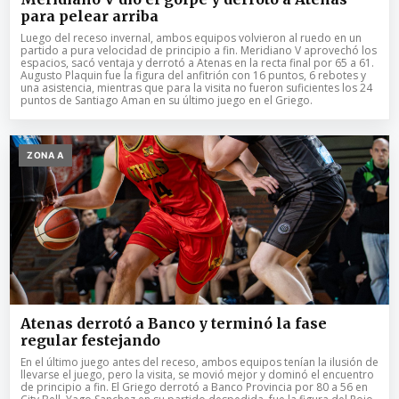
para pelear arriba
Luego del receso invernal, ambos equipos volvieron al ruedo en un
partido a pura velocidad de principio a fin. Meridiano V aprovechó los
espacios, sacó ventaja y derrotó a Atenas en la recta final por 65 a 61.
Augusto Plaquin fue la figura del anfitrión con 16 puntos, 6 rebotes y
una asistencia, mientras que para la visita no fueron suficientes los 24
puntos de Santiago Aman en su último juego en el Griego.
ZONA A
Atenas derrotó a Banco y terminó la fase
regular festejando
En el último juego antes del receso, ambos equipos tenían la ilusión de
llevarse el juego, pero la visita, se movió mejor y dominó el encuentro
de principio a fin. El Griego derrotó a Banco Provincia por 80 a 56 en