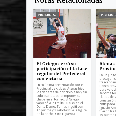
Notas Relacionadas
PREFEDERAL
PREFEDER
El Griego cerró su
Atenas 
participación el la fase
Provinc
regular del Prefederal
En un jueg
con victoria
protagonist
trascenden
En su última presentación por el
Banco Prov
Provincial de clubes, Atenas hizo
pura veloci
los deberes de principio a fin y sin
séptima fec
sobresaltos, para imponer su
clubes de l
chapa en el torneo. El Griego
consiguió l
vapuleó a la Emilia 90 a 45 en el
anticipada 
Dante Demo. Tomas Irigoiti con
Ignacio Am
17 puntos y 2 rebotes fue la figura
fueron las 
de la noche, Ciro Figueroa
15 puntos 