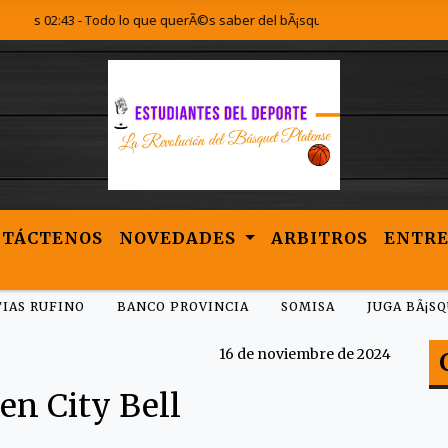
02:43 - Todo lo que querÃ©s saber del bÃ¡squet Platense lo encontrÃ¡s acÃ
NTÁCTENOS
NOVEDADES
ARBITROS
ENTRE
IAS RUFINO
BANCO PROVINCIA
SOMISA
JUGA BÃ¡S
16 de noviembre de 2024
en City Bell