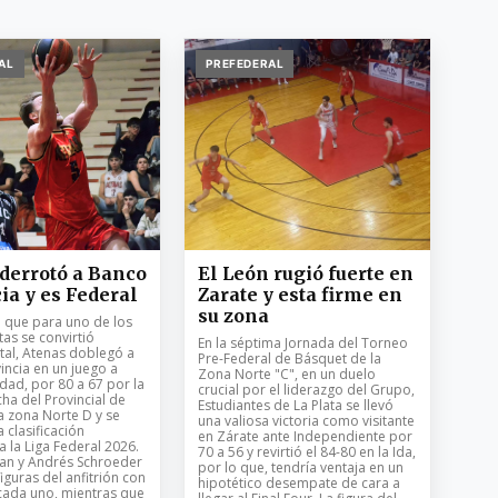
AL
PREFEDERAL
derrotó a Banco
El León rugió fuerte en
ia y es Federal
Zarate y esta firme en
su zona
o que para uno de los
as se convirtió
En la séptima Jornada del Torneo
tal, Atenas doblegó a
Pre-Federal de Básquet de la
incia en un juego a
Zona Norte "C", en un duelo
dad, por 80 a 67 por la
crucial por el liderazgo del Grupo,
ha del Provincial de
Estudiantes de La Plata se llevó
a zona Norte D y se
una valiosa victoria como visitante
a clasificación
en Zárate ante Independiente por
a la Liga Federal 2026.
70 a 56 y revirtió el 84-80 en la Ida,
an y Andrés Schroeder
por lo que, tendría ventaja en un
figuras del anfitrión con
hipotético desempate de cara a
cada uno, mientras que