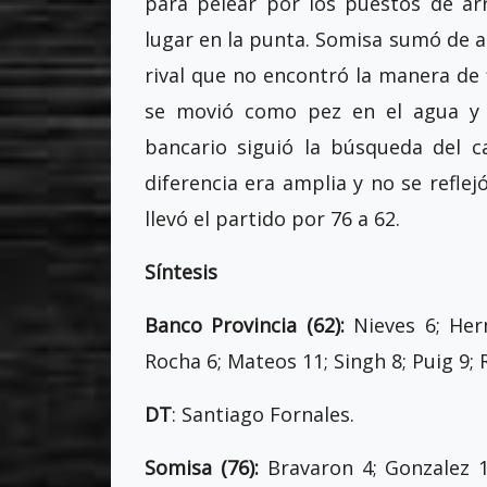
para pelear por los puestos de arr
lugar en la punta. Somisa sumó de a 
rival que no encontró la manera de f
se movió como pez en el agua y r
bancario siguió la búsqueda del c
diferencia era amplia y no se reflejó
llevó el partido por 76 a 62.
Síntesis
Banco Provincia (62):
Nieves 6; Her
Rocha 6; Mateos 11; Singh 8; Puig 9; 
DT
: Santiago Fornales.
Somisa (76):
Bravaron 4; Gonzalez 12