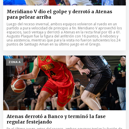
Meridiano V dio el golpe y derrotó a Atenas
para pelear arriba
Luego del receso invernal, ambos equipos volvieron al ruedo en un
partido a pura velocidad de principio a fin. Meridiano V aprovechó los
espacios, sacó ventaja y derrotó a Atenas en la recta final por 65 a 61.
Augusto Plaquin fue la figura del anfitrión con 16 puntos, 6 rebotes y
una asistencia, mientras que para la visita no fueron suficientes los 24
puntos de Santiago Aman en su último juego en el Griego.
ZONA A
Atenas derrotó a Banco y terminó la fase
regular festejando
En el último juego antes del receso, ambos equipos tenían la ilusión de