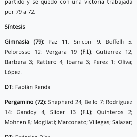
partido y se quedó con una victoria trabajada
por 79 a 72.
Síntesis
Gimnasia (79):
Paz 11; Sinconi 9; Boffelli 5;
Pelorosso 12; Vergara 19
(F.I.)
; Gutierrez 12;
Barbera 3; Rattero 4; Ibarra 3; Perez 1; Oliva;
López.
DT:
Fabián Renda
Pergamino (72):
Shepherd 24; Bello 7; Rodriguez
14; Gandoy 4; Slider 13
(F.I.)
; Quinteros 2;
Mohnen 8; Mogliati; Marconato; Villegas; Salazar;