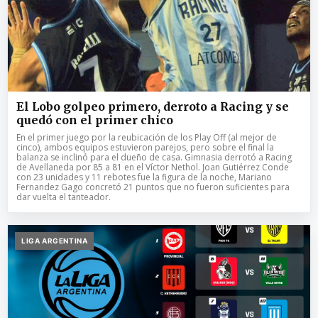
El Lobo golpeo primero, derroto a Racing y se
quedó con el primer chico
En el primer juego por la reubicación de los Play Off (al mejor de
cinco), ambos equipos estuvieron parejos, pero sobre el final la
balanza se inclinó para el dueño de casa. Gimnasia derrotó a Racing
de Avellaneda por 85 a 81 en el Víctor Nethol. Joan Gutiérrez Conde
con 23 unidades y 11 rebotes fue la figura de la noche, Mariano
Fernandez Gago concretó 21 puntos que no fueron suficientes para
dar vuelta el tanteador.
LIGA ARGENTINA