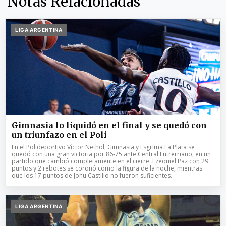
Notas Relacionadas
LIGA ARGENTINA
Gimnasia lo liquidó en el final y se quedó con
un triunfazo en el Poli
En el Polideportivo Víctor Nethol, Gimnasia y Esgrima La Plata se
quedó con una gran victoria por 86-75 ante Central Entrerriano, en un
partido que cambió completamente en el cierre. Ezequiel Paz con 29
puntos y 2 rebotes se coronó como la figura de la noche, mientras
que los 17 puntos de Johu Castillo no fueron suficientes.
LIGA ARGENTINA