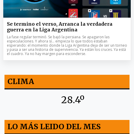
Se termino el verso, Arranca la verdadera
guerra en la Liga Argentina
La fase regular terminó. Se bajó la persiana. Se apagaron las
especulaciones. Y ahora sí… empieza lo que todos estaban
esperando: el momento donde la Liga Argentina deja de ser un torneo
y pasa a ser una historia de supervivencia. Ya están los cruces. Ya está
el cuadro. Ya no hay margen para esconderse.
CLIMA
28.4º
LO MÁS LEIDO DEL MES