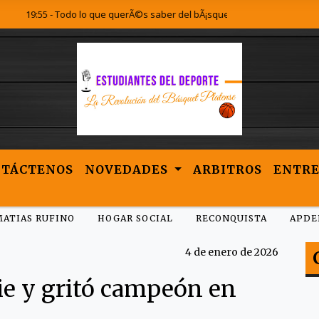
:55 - Todo lo que querÃ©s saber del bÃ¡squet Platense lo encontrÃ¡s acÃ¡.
NTÁCTENOS
NOVEDADES
ARBITROS
ENTRE
MATIAS RUFINO
HOGAR SOCIAL
RECONQUISTA
APDE
4 de enero de 2026
rie y gritó campeón en