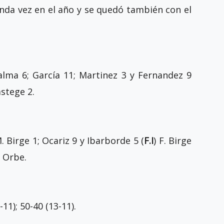
da vez en el año y se quedó también con el
alma 6; García 11; Martinez 3 y Fernandez 9
astege 2.
M. Birge 1; Ocariz 9 y Ibarborde 5 (
F.I
) F. Birge
y Orbe.
-29 (8-11); 50-40 (13-11).