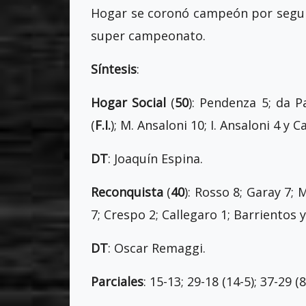
Hogar se coronó campeón por segun
super campeonato.
Síntesis
:
Hogar Social
(
50
): Pendenza 5; da P
(
F.I.
); M. Ansaloni 10; I. Ansaloni 4 y C
DT
: Joaquín Espina.
Reconquista
(
40
): Rosso 8; Garay 7; 
7; Crespo 2; Callegaro 1; Barrientos 
DT
: Oscar Remaggi.
Parciales
: 15-13; 29-18 (14-5); 37